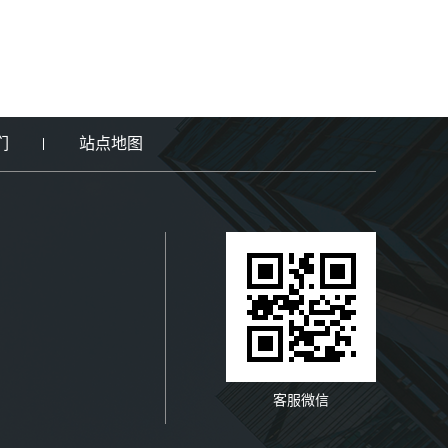
们
站点地图
客服微信