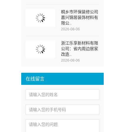
桐乡市环保装修公司
嘉兴锦居装饰材料有
限公..
2026-08-06
浙江乐享新材料有限
公司：省内周边居家
改造..
2026-08-06
在线留言