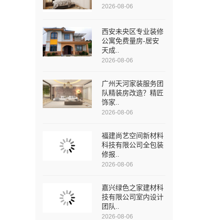
2026-08-06
西安未央区专业装修
公寓免费量房-居安
天成..
2026-08-06
广州天河家装服务团
队精装房改造？精匠
饰家..
2026-08-06
福建尚艺空间新材料
科技有限公司全包装
修报..
2026-08-06
嘉兴绿色之家建材科
技有限公司室内设计
团队..
2026-08-06